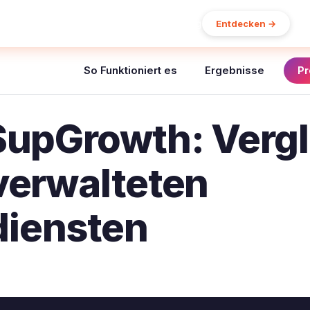
15% Rabatt auf Ihre erste Bestellung
Entdecken →
So Funktioniert es
Ergebnisse
Pr
SupGrowth: Vergl
verwalteten
iensten