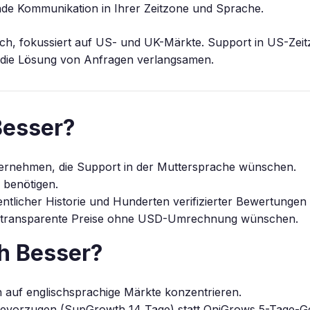
nde Kommunikation in Ihrer Zeitzone und Sprache.
isch, fokussiert auf US- und UK-Märkte. Support in US-Zei
 die Lösung von Anfragen verlangsamen.
Besser?
ernehmen, die Support in der Muttersprache wünschen.
g benötigen.
fentlicher Historie und Hunderten verifizierter Bewertungen
nd transparente Preise ohne USD-Umrechnung wünschen.
h Besser?
 auf englischsprachige Märkte konzentrieren.
 bevorzugen (SupGrowth 14 Tage) statt OniGrows 5-Tage-G