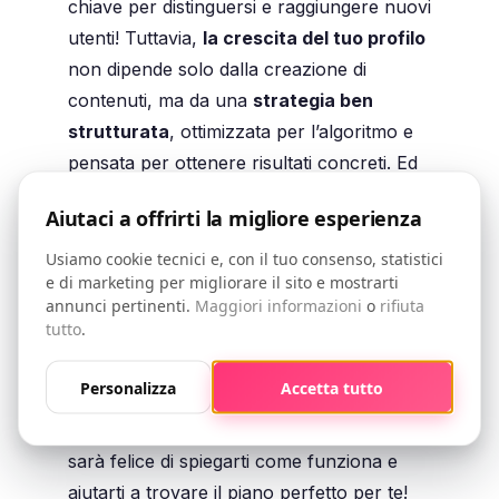
chiave per distinguersi e raggiungere nuovi
utenti! Tuttavia,
la crescita del tuo profilo
non dipende solo dalla creazione di
contenuti, ma da una
strategia ben
strutturata
, ottimizzata per l’algoritmo e
pensata per ottenere risultati concreti. Ed
è proprio per questo che abbiamo creato
Aiutaci a offrirti la migliore esperienza
piani di crescita
personalizzati
!
Usiamo cookie tecnici e, con il tuo consenso, statistici
Ti aiuteremo a
sviluppare una strategia
e di marketing per migliorare il sito e mostrarti
su misura per la tua audience
, così da
annunci pertinenti.
Maggiori informazioni
o
rifiuta
tutto
.
ottenere risultati reali e costruire una
community attiva
. Se vuoi saperne di più
Personalizza
Accetta tutto
o hai qualche domanda,
contattaci su
WhatsApp
: il nostro team di supporto
sarà felice di spiegarti come funziona e
aiutarti a trovare il piano perfetto per te!