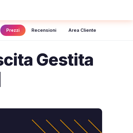
Recensioni
Area Cliente
Prezzi
cita Gestita
]