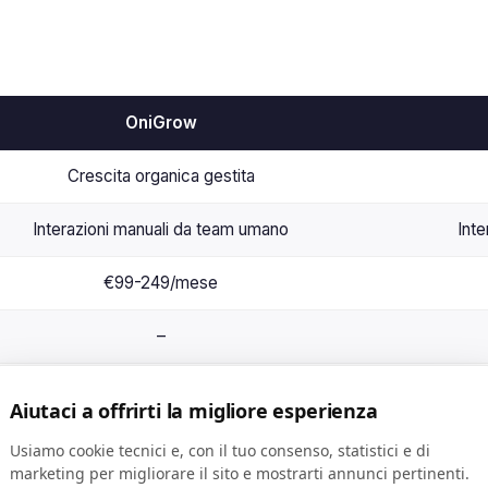
OniGrow
Crescita organica gestita
Interazioni manuali da team umano
Inte
€99-249/mese
–
Sì, WhatsApp in 5 lingue
Aiutaci a offrirti la migliore esperienza
4.8/5 (1015 recensioni)
Usiamo cookie tecnici e, con il tuo consenso, statistici e di
marketing per migliorare il sito e mostrarti annunci pertinenti.