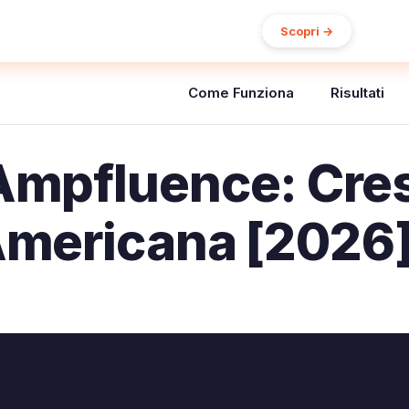
15% di sconto sul primo ordine
Scopri →
Come Funziona
Risultati
mpfluence: Cres
Americana [2026