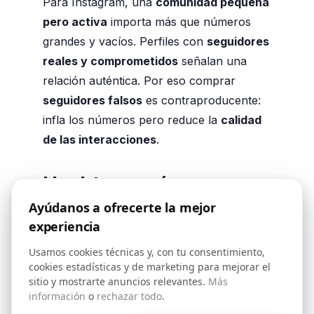
Para Instagram, una
comunidad pequeña
pero activa
importa más que números
grandes y vacíos. Perfiles con
seguidores
reales y comprometidos
señalan una
relación auténtica. Por eso comprar
seguidores falsos
es contraproducente:
infla los números pero reduce la
calidad
de las interacciones
.
Hashtags: cómo
funcionan hoy
Ayúdanos a ofrecerte la mejor
experiencia
Los hashtags siguen importando, pero
ya
Usamos cookies técnicas y, con tu consentimiento,
no son el motor del crecimiento
. Ayudan
cookies estadísticas y de marketing para mejorar el
sitio y mostrarte anuncios relevantes.
Más
a Instagram a
contextualizar
un
información
o
rechazar todo
.
contenido, no a hacerlo
viral
.