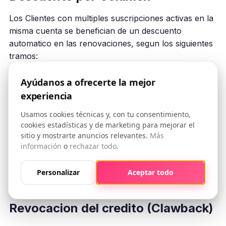
Los Clientes con multiples suscripciones activas en la
misma cuenta se benefician de un descuento
automatico en las renovaciones, segun los siguientes
tramos:
2 suscripciones: -5%
Ayúdanos a ofrecerte la mejor
3-5 suscripciones: -15%
experiencia
6-10 suscripciones: -25%
Usamos cookies técnicas y, con tu consentimiento,
11+ suscripciones: -30%
cookies estadísticas y de marketing para mejorar el
El descuento por volumen
no se acumula
con
sitio y mostrarte anuncios relevantes.
Más
información
o
rechazar todo
.
promociones activas: se aplica automaticamente el
mejor de los dos. El descuento por volumen si se
Personalizar
Aceptar todo
acumula con los descuentos por planes
plurimensuales y con el credito de referido.
Revocacion del credito (Clawback)