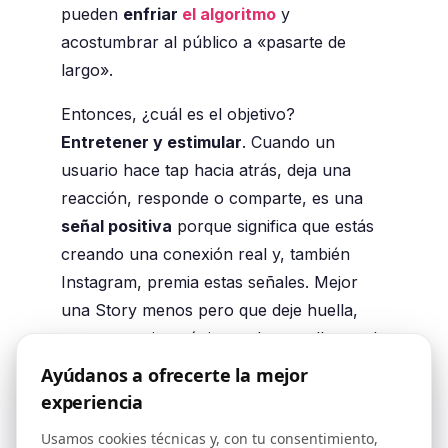
pueden
enfriar
el algoritmo
y
acostumbrar al público a «pasarte de
largo».
Entonces, ¿cuál es el objetivo?
Entretener y estimular
. Cuando un
usuario hace tap hacia atrás, deja una
reacción, responde o comparte, es una
señal positiva
porque significa que estás
creando una conexión real y, también
Instagram, premia estas señales. Mejor
una Story menos pero que deje huella,
que una serie anónima solo para llenar el
espacio.
Ayúdanos a ofrecerte la mejor
experiencia
Conclusión: las Stories
Usamos cookies técnicas y, con tu consentimiento,