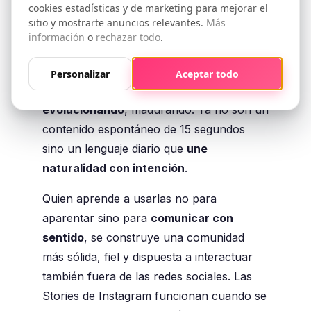
de Instagram como
cookies estadísticas y de marketing para mejorar el
sitio y mostrarte anuncios relevantes.
Más
lenguaje diario
información
o
rechazar todo
.
Las Stories no están perdiendo
Personalizar
Aceptar todo
importancia sino que simplemente están
evolucionando
, madurando. Ya no son un
contenido espontáneo de 15 segundos
sino un lenguaje diario que
une
naturalidad con intención
.
Quien aprende a usarlas no para
aparentar sino para
comunicar con
sentido
, se construye una comunidad
más sólida, fiel y dispuesta a interactuar
también fuera de las redes sociales. Las
Stories de Instagram funcionan cuando se