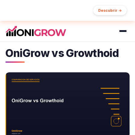
15% de descuento en tu primer pedido
Descubrir →
OniGrow vs Growthoid