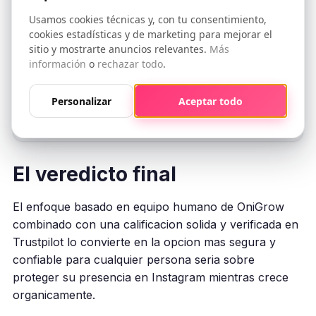
Instagram n.°1
Usamos cookies técnicas y, con tu consentimiento,
cookies estadísticas y de marketing para mejorar el
3.000+ cuentas gestionadas desde 2017 | Trustpilot
sitio y mostrarte anuncios relevantes.
Más
4.8/5 con 993 reseñas | Equipo humano real
información
o
rechazar todo
.
Descubre los Planes OniGrow →
Personalizar
Aceptar todo
El veredicto final
El enfoque basado en equipo humano de OniGrow
combinado con una calificacion solida y verificada en
Trustpilot lo convierte en la opcion mas segura y
confiable para cualquier persona seria sobre
proteger su presencia en Instagram mientras crece
organicamente.