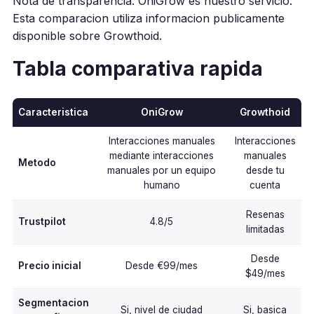
Nota de transparencia: OniGrow es nuestro servicio.
Esta comparacion utiliza informacion publicamente
disponible sobre Growthoid.
Tabla comparativa rapida
Caracteristica
OniGrow
Growthoid
Interacciones manuales
Interacciones
mediante interacciones
manuales
Metodo
manuales por un equipo
desde tu
humano
cuenta
Resenas
Trustpilot
4.8/5
limitadas
Desde
Precio inicial
Desde €99/mes
$49/mes
Segmentacion
Si, nivel de ciudad
Si, basica