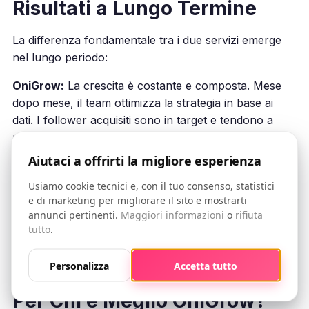
Risultati a Lungo Termine
La differenza fondamentale tra i due servizi emerge
nel lungo periodo:
OniGrow:
La crescita è costante e composta. Mese
dopo mese, il team ottimizza la strategia in base ai
dati. I follower acquisiti sono in target e tendono a
restare attivi e coinvolti.
Aiutaci a offrirti la migliore esperienza
Boostagram:
I pacchetti singoli forniscono un boost
temporaneo, ma senza una strategia continuativa la
Usiamo cookie tecnici e, con il tuo consenso, statistici
crescita si ferma quando smetti di acquistare. Gli
e di marketing per migliorare il sito e mostrarti
annunci pertinenti.
Maggiori informazioni
o
rifiuta
abbonamenti offrono maggiore continuità ma con
tutto
.
risultati meno prevedibili.
Personalizza
Accetta tutto
Per Chi è Meglio OniGrow?