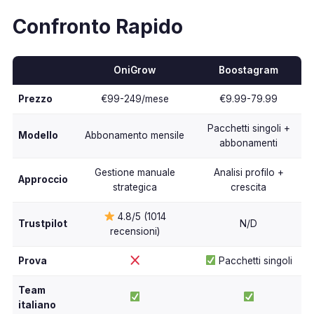
Confronto Rapido
OniGrow
Boostagram
Prezzo
€99-249/mese
€9.99-79.99
Pacchetti singoli +
Modello
Abbonamento mensile
abbonamenti
Gestione manuale
Analisi profilo +
Approccio
strategica
crescita
4.8/5 (1014
Trustpilot
N/D
recensioni)
Prova
Pacchetti singoli
Team
italiano