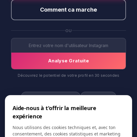
Comment ca marche
OU
Analyse Gratuite
Découvrez le potentiel de votre profil en 30 secondes
3 000+
8 ans
Aide-nous à t'offrir la meilleure
Entreprises accompagnees
Sur le marche
expérience
Nous utilisons des cookies techniques et, avec ton
consentement, des cookies statistiques et marketing