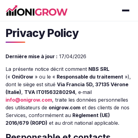
Privacy Policy
Dernière mise à jour :
17/04/2026
La présente notice décrit comment
NBS SRL
(«
OniGrow
» ou le «
Responsable du traitement
»),
dont le siège est situé
Via Francia 5D, 37135 Vérone
(Italie)
,
TVA IT01563280294
, e‑mail
info@onigrow.com
, traite les données personnelles
des utilisateurs de
onigrow.com
et des clients de nos
Services, conformément au
Règlement (UE)
2016/679 (RGPD)
et au droit national applicable.
Responsable et contacts