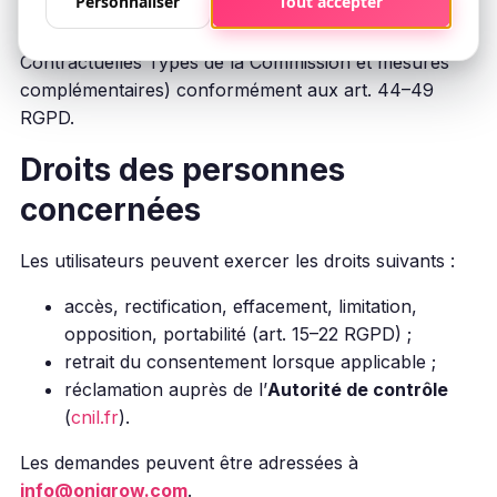
Personnaliser
Tout accepter
dehors de l’Espace Économique Européen, nous
adoptons des
garanties appropriées
(p. ex. Clauses
Contractuelles Types de la Commission et mesures
complémentaires) conformément aux art. 44–49
RGPD.
Droits des personnes
concernées
Les utilisateurs peuvent exercer les droits suivants :
accès, rectification, effacement, limitation,
opposition, portabilité (art. 15–22 RGPD) ;
retrait du consentement lorsque applicable ;
réclamation auprès de l’
Autorité de contrôle
(
cnil.fr
).
Les demandes peuvent être adressées à
info@onigrow.com
.