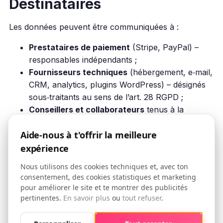
Destinataires
Les données peuvent être communiquées à :
Prestataires de paiement
(Stripe, PayPal) –
responsables indépendants ;
Fournisseurs techniques
(hébergement, e‑mail,
CRM, analytics, plugins WordPress) – désignés
sous‑traitants au sens de l’art. 28 RGPD ;
Conseillers et collaborateurs
tenus à la
confidentialité ;
Aide-nous à t'offrir la meilleure
Autorités compétentes
, lorsque la loi l’exige.
expérience
OniGrow
ne vend pas
de données personnelles à des
Nous utilisons des cookies techniques et, avec ton
tiers.
consentement, des cookies statistiques et marketing
Transferts hors EEE
pour améliorer le site et te montrer des publicités
pertinentes.
En savoir plus
ou
tout refuser
.
Lorsque certains prestataires traitent des données en