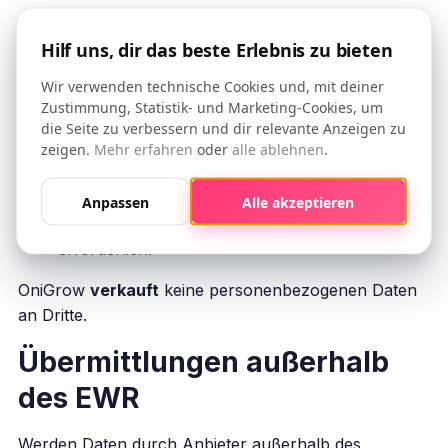
Zahlungsanbieter
(Stripe, PayPal) –
Hilf uns, dir das beste Erlebnis zu bieten
eigenständige Verantwortliche;
Technische Dienstleister
(Hosting, E‑Mail,
Wir verwenden technische Cookies und, mit deiner
CRM, Analytics, WordPress‑Plugins) – als
Zustimmung, Statistik- und Marketing-Cookies, um
Auftragsverarbeiter gem. Art. 28 DSGVO
die Seite zu verbessern und dir relevante Anzeigen zu
benannt;
zeigen.
Mehr erfahren
oder
alle ablehnen
.
Berater und Auftragnehmer
mit
Vertraulichkeitsverpflichtung;
Anpassen
Alle akzeptieren
Zuständige Behörden
, sofern gesetzlich
erforderlich.
OniGrow
verkauft
keine personenbezogenen Daten
an Dritte.
Übermittlungen außerhalb
des EWR
Werden Daten durch Anbieter außerhalb des