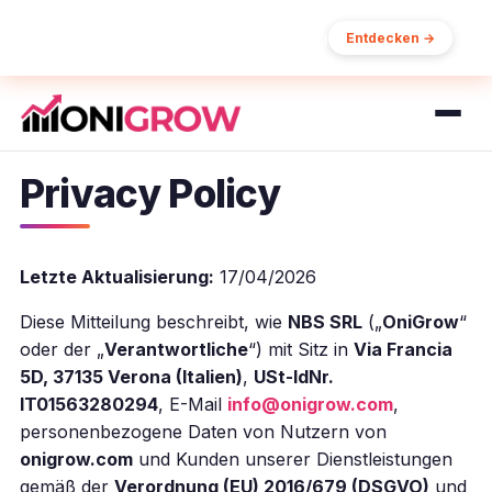
15% Rabatt auf Ihre erste Bestellung
Entdecken →
Privacy Policy
Letzte Aktualisierung:
17/04/2026
Diese Mitteilung beschreibt, wie
NBS SRL
(„
OniGrow
“
oder der „
Verantwortliche
“) mit Sitz in
Via Francia
5D, 37135 Verona (Italien)
,
USt-IdNr.
IT01563280294
, E-Mail
info@onigrow.com
,
personenbezogene Daten von Nutzern von
onigrow.com
und Kunden unserer Dienstleistungen
gemäß der
Verordnung (EU) 2016/679 (DSGVO)
und