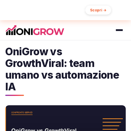
15% di sconto sul primo ordine
Scopri →
OniGrow vs
GrowthViral: team
umano vs automazione
IA