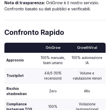
Nota di trasparenza:
OniGrow è il nostro servizio.
Confronto basato su dati pubblici e verificabili.
Confronto Rapido
OniGrow
GrowthViral
100% manuale,
100% automazione
Approccio
team umano
IA
4.8/5 (1015
Volume e
Trustpilot
recensioni)
valutazione minori
Rischio
Zero
Alto
shadowban
Compliance
Violazione
100%
Instagram TOS
(automazione)