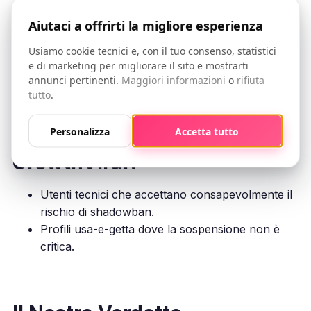
e non possono permettersi rischi.
Account business con reputazione
Aiutaci a offrirti la migliore esperienza
professionale da proteggere.
Usiamo cookie tecnici e, con il tuo consenso, statistici
Chi cerca crescita sostenibile, non boost
e di marketing per migliorare il sito e mostrarti
rischiosi.
annunci pertinenti.
Maggiori informazioni
o
rifiuta
Brand che monetizzano in EUR e vogliono
tutto
.
supporto in lingua europea.
Personalizza
Accetta tutto
Per Chi è Meglio
GrowthViral?
Utenti tecnici che accettano consapevolmente il
rischio di shadowban.
Profili usa-e-getta dove la sospensione non è
critica.