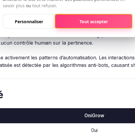
savoir plus
ou
tout refuser
.
alyse votre profil, identifie des utilisateurs réellement i
low est évalué par une personne.
Personnaliser
Tout accepter
comptes cibles en se basant sur les hashtags, les concurrent
 Aucun contrôle humain sur la pertinence.
 activement les patterns d’automatisation. Les interactions
omatisée est détectée par les algorithmes anti-bots, causant 
é
OniGrow
Oui