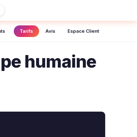
ats
Avis
Espace Client
Tarifs
uipe humaine