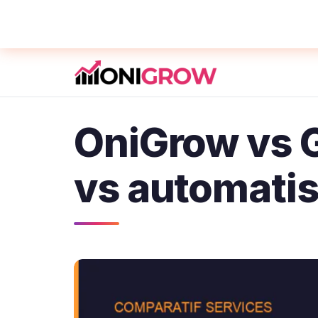
1
OniGrow vs G
vs automatis