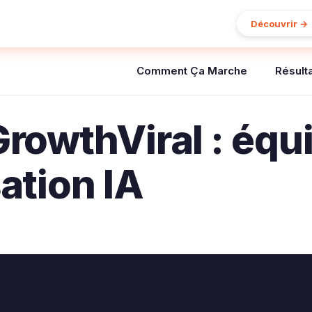
5% de réduction sur votre première commande
Découvrir →
Comment Ça Marche
Résult
rowthViral : éq
ation IA