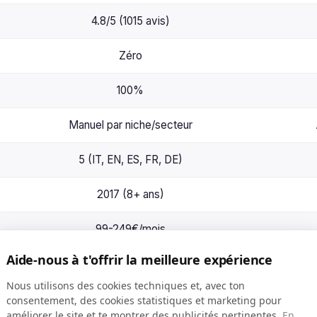
4.8/5 (1015 avis)
Zéro
100%
Manuel par niche/secteur
5 (IT, EN, ES, FR, DE)
2017 (8+ ans)
99-249€/mois
Aide-nous à t'offrir la meilleure expérience
Nous utilisons des cookies techniques et, avec ton
consentement, des cookies statistiques et marketing pour
entale : Humains vs IA
améliorer le site et te montrer des publicités pertinentes.
En