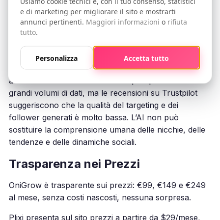
Usiamo cookie tecnici e, con il tuo consenso, statistici
Un social media manager umano può valutare la
e di marketing per migliorare il sito e mostrarti
annunci pertinenti.
Maggiori informazioni
o
rifiuta
qualità di un profilo target, capire se un utente è
tutto
.
genuinamente interessato e adattare la strategia in
base ai risultati.
Personalizza
Accetta tutto
Plixi dichiara di utilizzare un algoritmo AI per
automatizzare le interazioni. L’AI può processare
grandi volumi di dati, ma le recensioni su Trustpilot
suggeriscono che la qualità del targeting e dei
follower generati è molto bassa. L’AI non può
sostituire la comprensione umana delle nicchie, delle
tendenze e delle dinamiche sociali.
Trasparenza nei Prezzi
OniGrow è trasparente sui prezzi: €99, €149 e €249
al mese, senza costi nascosti, nessuna sorpresa.
Plixi presenta sul sito prezzi a partire da $29/mese,