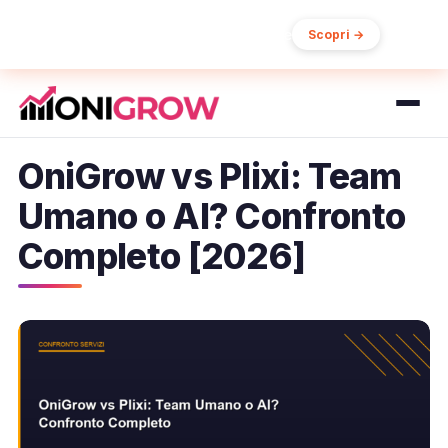
15% di sconto sul primo ordine
Scopri →
OniGrow vs Plixi: Team
Umano o AI? Confronto
Completo [2026]