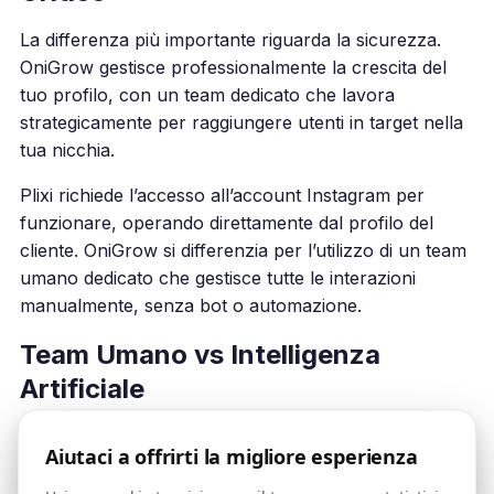
La differenza più importante riguarda la sicurezza.
OniGrow gestisce professionalmente la crescita del
tuo profilo, con un team dedicato che lavora
strategicamente per raggiungere utenti in target nella
tua nicchia.
Plixi richiede l’accesso all’account Instagram per
funzionare, operando direttamente dal profilo del
cliente. OniGrow si differenzia per l’utilizzo di un team
umano dedicato che gestisce tutte le interazioni
manualmente, senza bot o automazione.
Team Umano vs Intelligenza
Artificiale
OniGrow utilizza persone reali che comprendono le
Aiutaci a offrirti la migliore esperienza
sfumature della comunicazione, le specificità di ogni
nicchia e le dinamiche culturali del mercato italiano.