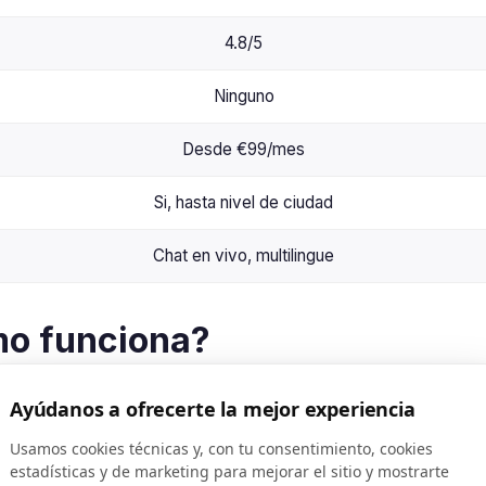
4.8/5
Ninguno
Desde €99/mes
Si, hasta nivel de ciudad
Chat en vivo, multilingue
mo funciona?
tagram que utiliza exclusivamente interacciones manuales 
Ayúdanos a ofrecerte la mejor experiencia
ivo, competidores de referencia, preferencias geograficas y 
Usamos cookies técnicas y, con tu consentimiento, cookies
ios que coinciden con tus criterios de segmentacion, gene
estadísticas y de marketing para mejorar el sitio y mostrarte