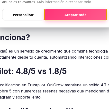
anuncios relevantes.
Más información
o
rechazar todo
.
 opera directamente desde tu perfil de Instagram. Todas la
Personalizar
Aceptar todo
 gestionados por el equipo. Esto significa menor riesgo de
tomatizacion.
unciona?
ial) es un servicio de crecimiento que combina tecnologia
ectamente desde tu cuenta, automatizando interacciones con
lot: 4.8/5 vs 1.8/5
calificacion en Trustpilot. OniGrow mantiene un solido 4.7 
 sobre 5 con numerosas resenas negativas que mencionan d
tagram y soporte lento.