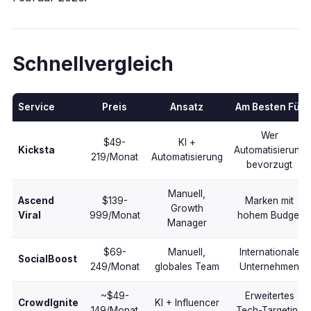
Schnellvergleich
Service
Preis
Ansatz
Am Besten Für
Wer
$49-
KI +
Kicksta
Automatisierung
219/Monat
Automatisierung
bevorzugt
Manuell,
Ascend
$139-
Marken mit
Growth
Viral
999/Monat
hohem Budget
Manager
$69-
Manuell,
Internationale
SocialBoost
249/Monat
globales Team
Unternehmen
~$49-
Erweitertes
CrowdIgnite
KI + Influencer
149/Monat
Tech-Targeting