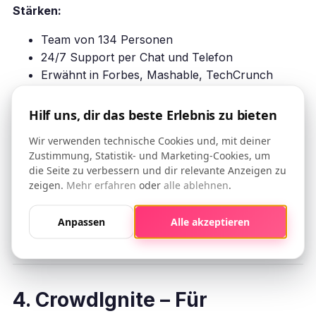
Stärken:
Team von 134 Personen
24/7 Support per Chat und Telefon
Erwähnt in Forbes, Mashable, TechCrunch
Einschränkungen:
Hilf uns, dir das beste Erlebnis zu bieten
Keine kostenlose Testphase verfuegbar
Wir verwenden technische Cookies und, mit deiner
Keine Trustpilot-Bewertungen
Zustimmung, Statistik- und Marketing-Cookies, um
Jahresvertrag für beste Preise erforderlich
die Seite zu verbessern und dir relevante Anzeigen zu
zeigen.
Mehr erfahren
oder
alle ablehnen
.
Nur auf Englisch
Besser als OniGrow wenn:
Sie 24/7 Support mit
Anpassen
Alle akzeptieren
einem großen Team suchen.
4. CrowdIgnite – Für