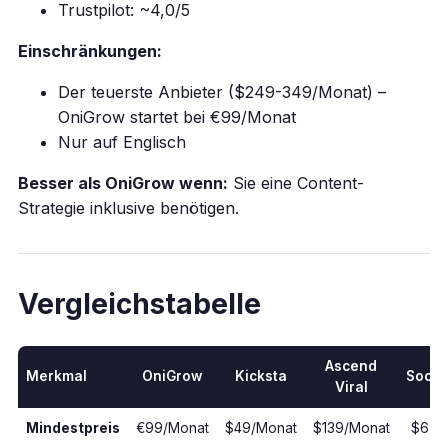
Trustpilot: ~4,0/5
Einschränkungen:
Der teuerste Anbieter ($249-349/Monat) –
OniGrow startet bei €99/Monat
Nur auf Englisch
Besser als OniGrow wenn:
Sie eine Content-
Strategie inklusive benötigen.
Vergleichstabelle
Ascend
Merkmal
OniGrow
Kicksta
Socia
Viral
Mindestpreis
€99/Monat
$49/Monat
$139/Monat
$69/