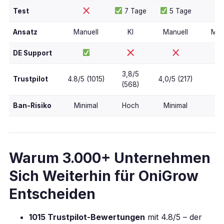
Test
7 Tage
5 Tage
Ansatz
Manuell
KI
Manuell
Man
DE Support
3,8/5
Trustpilot
4.8/5 (1015)
4,0/5 (217)
N
(568)
Ban-Risiko
Minimal
Hoch
Minimal
Mit
Warum 3.000+ Unternehmen
Sich Weiterhin für OniGrow
Entscheiden
1015 Trustpilot-Bewertungen
mit 4.8/5 – der