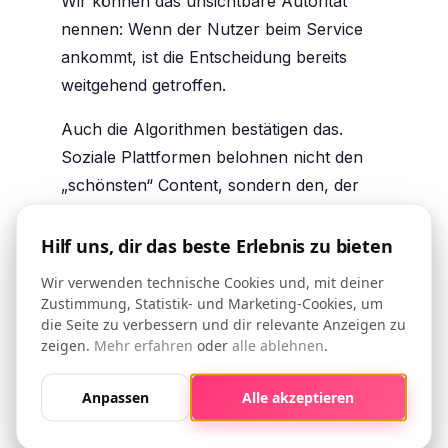
Wir können das
unsichtbare Autorität
nennen: Wenn der Nutzer beim Service
ankommt, ist die Entscheidung bereits
weitgehend getroffen.
Auch die Algorithmen bestätigen das.
Soziale Plattformen belohnen nicht den
„schönsten“ Content, sondern den, der
wiederholte Mikro-Interaktionen
erzeugt: Speicherungen, Profilbesuche,
Hilf uns, dir das beste Erlebnis zu bieten
Mehrfachaufrufe, erneutes Lesen.
Wir verwenden technische Cookies und, mit deiner
Zustimmung, Statistik- und Marketing-Cookies, um
Starke Autorität entsteht nicht durch einen
die Seite zu verbessern und dir relevante Anzeigen zu
einzelnen Post oder ein perfektes
Reel
,
zeigen.
Mehr erfahren
oder
alle ablehnen
.
sondern durch eine
kohärente Erzählung
,
die Nutzer einlädt, zurückzukehren, sich
Anpassen
Alle akzeptieren
wiederzuerkennen und tiefer