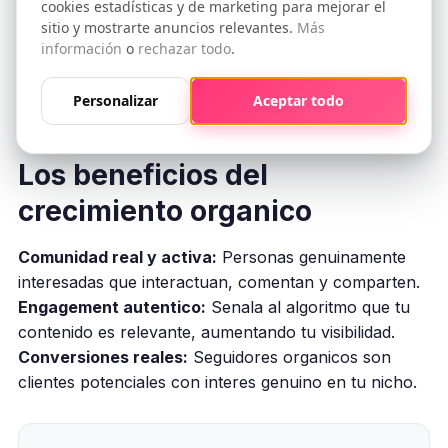
4. Cero retorno de inversion
cookies estadísticas y de marketing para mejorar el
sitio y mostrarte anuncios relevantes.
Más
información
o
rechazar todo
.
Los seguidores comprados nunca compraran tus
productos ni reservaran tus servicios. Cada dolar
Personalizar
Aceptar todo
gastado en seguidores falsos es un dolar
desperdiciado.
Los beneficios del
crecimiento organico
Comunidad real y activa:
Personas genuinamente
interesadas que interactuan, comentan y comparten.
Engagement autentico:
Senala al algoritmo que tu
contenido es relevante, aumentando tu visibilidad.
Conversiones reales:
Seguidores organicos son
clientes potenciales con interes genuino en tu nicho.