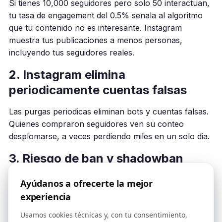
Si tienes 10,000 seguidores pero solo 50 interactuan,
tu tasa de engagement del 0.5% senala al algoritmo
que tu contenido no es interesante. Instagram
muestra tus publicaciones a menos personas,
incluyendo tus seguidores reales.
2. Instagram elimina
periodicamente cuentas falsas
Las purgas periodicas eliminan bots y cuentas falsas.
Quienes compraron seguidores ven su conteo
desplomarse, a veces perdiendo miles en un solo dia.
3. Riesgo de ban y shadowban
Instagram detecta las compras de seguidores a traves
Ayúdanos a ofrecerte la mejor
de patrones sospechosos. Las consecuencias van
experiencia
desde el shadowban hasta la suspension permanente.
Usamos cookies técnicas y, con tu consentimiento,