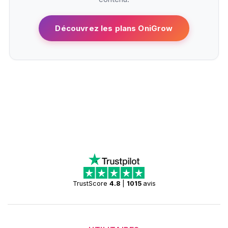
Découvrez les plans OniGrow
TrustScore
4.8
|
1015
avis