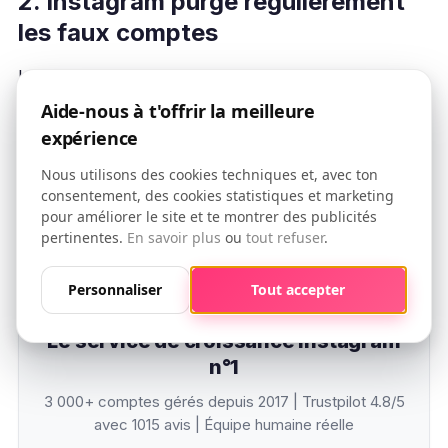
2. Instagram purge regulierement
les faux comptes
Les purges periodiques eliminent bots et faux
comptes, faisant chuter brutalement votre compteur
Aide-nous à t'offrir la meilleure
d’abonnes.
expérience
3. Zero retour sur investissement
Nous utilisons des cookies techniques et, avec ton
consentement, des cookies statistiques et marketing
Les abonnes achetes n’acheteront jamais vos produits
pour améliorer le site et te montrer des publicités
pertinentes.
En savoir plus
ou
tout refuser
.
ni ne reserveront vos services. Chaque euro depense
pour de faux abonnes’est un euro gaspille.
Personnaliser
Tout accepter
Le service de croissance Instagram
n°1
3 000+ comptes gérés depuis 2017 | Trustpilot 4.8/5
avec 1015 avis | Équipe humaine réelle