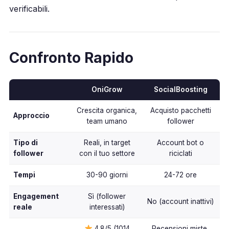
verificabili.
Confronto Rapido
OniGrow
SocialBoosting
Crescita organica,
Acquisto pacchetti
Approccio
team umano
follower
Tipo di
Reali, in target
Account bot o
follower
con il tuo settore
riciclati
Tempi
30-90 giorni
24-72 ore
Engagement
Sì (follower
No (account inattivi)
reale
interessati)
4.8/5 (1014
Recensioni miste,