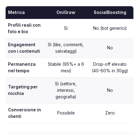
Metrica
OniGrow
SocialBoosting
Profili reali con
Sì
No (bot generici)
foto e bio
Engagement
Sì (like, commenti,
No
con i contenuti
salvataggi)
Permanenza
Stabile (95%+ a 6
Drop-off elevato
nel tempo
mesi)
(40-60% in 30gg)
Sì (settore,
Targeting per
interessi,
No
nicchia
geografia)
Conversione in
Possibile
Zero
clienti