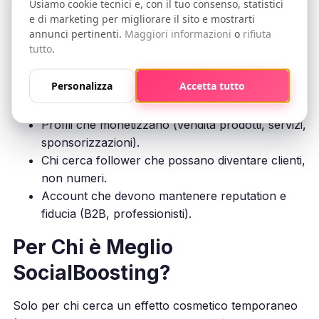
Usiamo cookie tecnici e, con il tuo consenso, statistici
e di marketing per migliorare il sito e mostrarti
annunci pertinenti.
Maggiori informazioni
o
rifiuta
tutto
.
Per Chi è Meglio OniGrow?
Personalizza
Accetta tutto
Imprese e creator che vogliono crescita reale e
duratura.
Profili che monetizzano (vendita prodotti, servizi,
sponsorizzazioni).
Chi cerca follower che possano diventare clienti,
non numeri.
Account che devono mantenere reputation e
fiducia (B2B, professionisti).
Per Chi è Meglio
SocialBoosting?
Solo per chi cerca un effetto cosmetico temporaneo