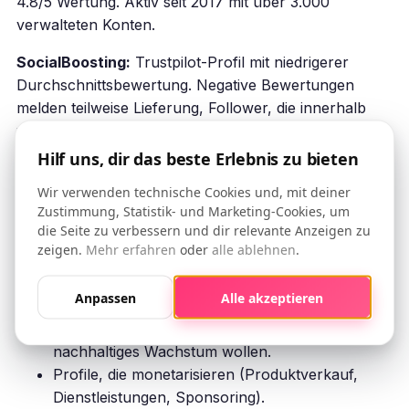
4.8/5 Wertung. Aktiv seit 2017 mit über 3.000
verwalteten Konten.
SocialBoosting:
Trustpilot-Profil mit niedrigerer
Durchschnittsbewertung. Negative Bewertungen
melden teilweise Lieferung, Follower, die innerhalb
von Wochen verschwinden, und
Erstattungsschwierigkeiten. Überprüfen Sie immer
Hilf uns, dir das beste Erlebnis zu bieten
direkt auf Trustpilot, bevor Sie einen Kauf in Betracht
Wir verwenden technische Cookies und, mit deiner
ziehen.
Zustimmung, Statistik- und Marketing-Cookies, um
die Seite zu verbessern und dir relevante Anzeigen zu
zeigen.
Mehr erfahren
oder
alle ablehnen
.
Für Wen ist OniGrow Besser?
Anpassen
Alle akzeptieren
Unternehmen und Creators, die echtes,
nachhaltiges Wachstum wollen.
Profile, die monetarisieren (Produktverkauf,
Dienstleistungen, Sponsoring).