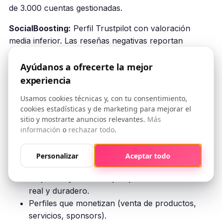
de 3.000 cuentas gestionadas.
SocialBoosting:
Perfil Trustpilot con valoración
media inferior. Las reseñas negativas reportan
entrega parcial, seguidores que desaparecen en
pocas semanas y dificultades de reembolso. Verifica
Ayúdanos a ofrecerte la mejor
siempre directamente en Trustpilot antes de
experiencia
considerar la compra.
Usamos cookies técnicas y, con tu consentimiento,
cookies estadísticas y de marketing para mejorar el
sitio y mostrarte anuncios relevantes.
Más
información
o
rechazar todo
.
¿Para Quién es Mejor
OniGrow?
Personalizar
Aceptar todo
Empresas y creators que quieren crecimiento
real y duradero.
Perfiles que monetizan (venta de productos,
servicios, sponsors).