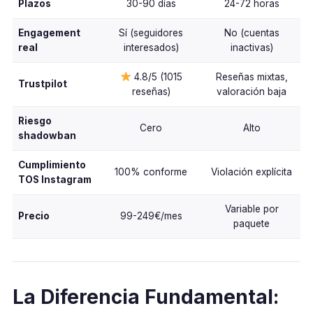
Plazos
30-90 días
24-72 horas
Engagement
Sí (seguidores
No (cuentas
real
interesados)
inactivas)
4.8/5 (1015
Reseñas mixtas,
Trustpilot
reseñas)
valoración baja
Riesgo
Cero
Alto
shadowban
Cumplimiento
100% conforme
Violación explícita
TOS Instagram
Variable por
Precio
99-249€/mes
paquete
La Diferencia Fundamental: