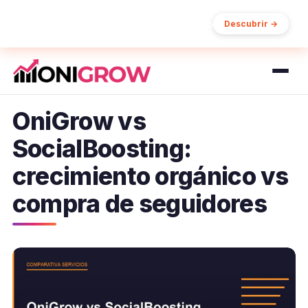
15% de descuento en tu primer pedido
Descubrir →
OniGrow vs
SocialBoosting:
crecimiento orgánico vs
compra de seguidores