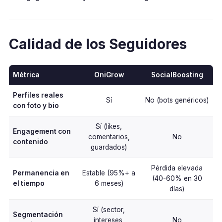
Calidad de los Seguidores
Métrica
OniGrow
SocialBoosting
Perfiles reales
Sí
No (bots genéricos)
con foto y bio
Sí (likes,
Engagement con
comentarios,
No
contenido
guardados)
Pérdida elevada
Permanencia en
Estable (95%+ a
(40-60% en 30
el tiempo
6 meses)
días)
Sí (sector,
Segmentación
intereses,
No