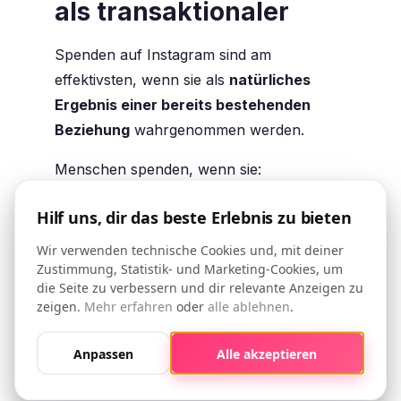
als transaktionaler
Spenden auf Instagram sind am
effektivsten, wenn sie als
natürliches
Ergebnis einer bereits bestehenden
Beziehung
wahrgenommen werden.
Menschen spenden, wenn sie:
verstehen, wozu sie beitragen
Hilf uns, dir das beste Erlebnis zu bieten
einen greifbaren Einfluss sehen, auch
Wir verwenden technische Cookies und, mit deiner
wenn klein aber real
Zustimmung, Statistik- und Marketing-Cookies, um
die Seite zu verbessern und dir relevante Anzeigen zu
das Gefühl haben, Teil von etwas zu
zeigen.
Mehr erfahren
oder
alle ablehnen
.
sein, das ihnen wirklich am Herzen liegt
Anpassen
Alle akzeptieren
Deshalb sollte
der Spenden-Sticker
innerhalb einer Erzählung leben
. Er sollte