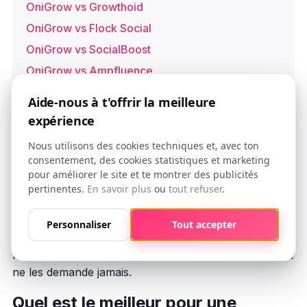
OniGrow vs Growthoid
OniGrow vs Flock Social
OniGrow vs SocialBoost
OniGrow vs Ampfluence
OniGrow vs Upleap
Aide-nous à t'offrir la meilleure
expérience
Nous utilisons des cookies techniques et, avec ton
Questions frequentes
consentement, des cookies statistiques et marketing
pour améliorer le site et te montrer des publicités
SimplyGram est-il sur pour mon
pertinentes.
En savoir plus
ou
tout refuser
.
compte ?
Personnaliser
Tout accepter
SimplyGram opère directement depuis votre profil
Instagram, ce qui cree des risques inherents. OniGrow
ne les demande jamais.
Quel est le meilleur pour une