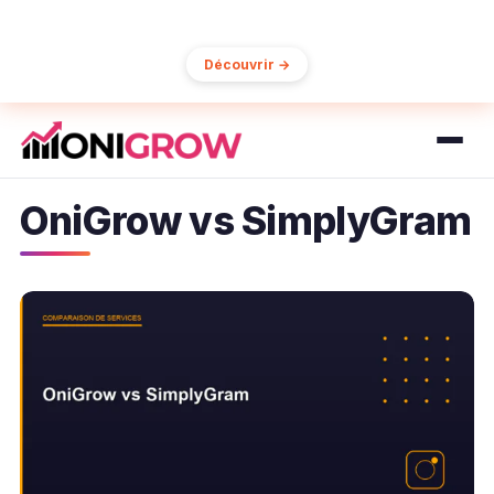
15% de réduction sur votre première commande
Découvrir →
OniGrow vs SimplyGram