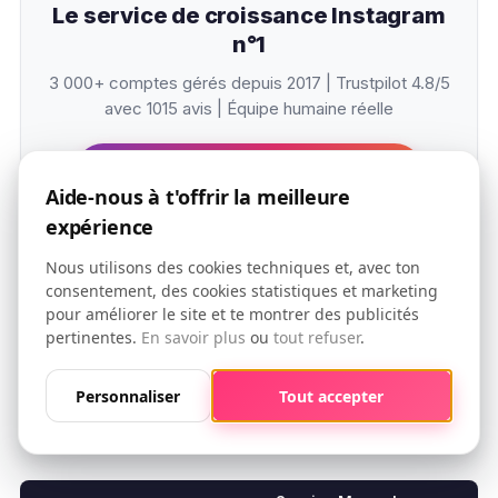
Le service de croissance Instagram
n°1
3 000+ comptes gérés depuis 2017 | Trustpilot 4.8/5
avec 1015 avis | Équipe humaine réelle
Découvrez les Plans OniGrow →
Aide-nous à t'offrir la meilleure
expérience
Nous utilisons des cookies techniques et, avec ton
Le meilleur service sans bots
consentement, des cookies statistiques et marketing
pour améliorer le site et te montrer des publicités
: OniGrow
pertinentes.
En savoir plus
ou
tout refuser
.
Comparaison : bots vs
Personnaliser
Tout accepter
service manuel vs DIY