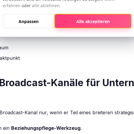
Aufmerksamkeit und Vertrauen zu festigen
. Sie sind ni
erfahren
oder
alle ablehnen
.
Genau das macht sie besonders nützlich für alle, die an o
Anpassen
Alle akzeptieren
Raum
taktpunkt
Broadcast-Kanäle für Unter
Broadcast-Kanal nur, wenn er Teil eines breiteren strategi
n ein
Beziehungspflege-Werkzeug
.